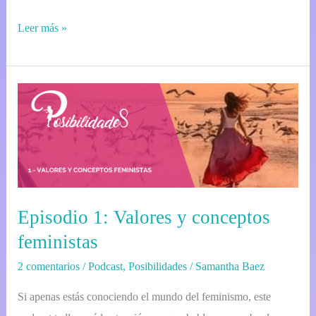
Leer más »
Episodio
1:
Valores
y
conceptos
feministas
Episodio 1: Valores y conceptos
feministas
2 comentarios
/
Podcast
,
Posibilidades
/
Samantha Baez
Si apenas estás conociendo el mundo del feminismo, este